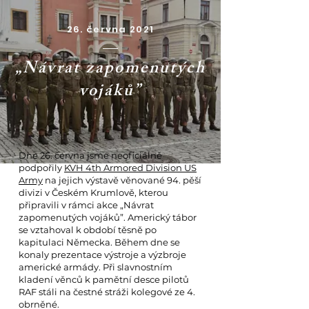
26. června 2021
„Návrat zapomenutých
vojáků”
Dne 26. června jsme neoficiálně
podpořily
KVH 4th Armored Division US
Army
na jejich výstavě věnované 94. pěší
divizi v Českém Krumlově, kterou
připravili v rámci akce „Návrat
zapomenutých vojáků”. Americký tábor
se vztahoval k období těsně po
kapitulaci Německa. Během dne se
konaly prezentace výstroje a výzbroje
americké armády. Při slavnostním
kladení věnců k pamětní desce pilotů
RAF stáli na čestné stráži kolegové ze 4.
obrněné.