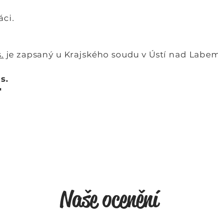
áci.
.
je zapsaný u Krajského soudu v Ústí na
d Labem
s.
1
886935/2010
Naše ocenění