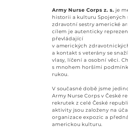
Army Nurse Corps z. s.
je me
historii a kulturu Spojených
zdravotní sestry americké ar
cílem je autenticky repreze
převládající
v amerických zdravotnických
a kontakt s veterány se snaž
vlasy, líčení a osobní věci.
s mnohem horšími podmínkami
rukou.
V současné době jsme jedin
Army Nurse Corps v České re
rekrutek z celé České republ
aktivity jsou založeny na úča
organizace expozic a přednáš
americkou kulturu.