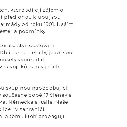
n, které sdílejí zájem o
vní předlohou klubu jsou
é armády od roku 1901. Naším
sester a podmínky
ěratelství, cestování
 Dbáme na detaily, jako jsou
 musely vypořádat
k vojáků jsou v jejich
ou skupinou napodobující
 současné době 17 členek a
ka, Německa a Itálie. Naše
ice i v zahraničí,
i a těmi, kteří propagují