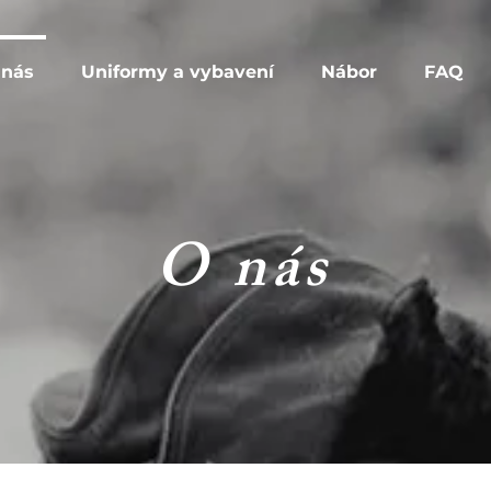
 nás
Uniformy a vybavení
Nábor
FAQ
O nás