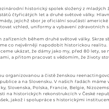
zinárodní historický spolek složený z mladých že
 států čtyřicátých let a druhé světové války. Hla
mády, jejichž sbor je oficiální součástí americk
ntovat vzhled, uniformy a vybavení zdravotních 
 zařízeních během druhé světové války. Skrze sb
íme co nejvěrněji napodobit historickou realitu.
 Chceme ukázat,
že dámy jako my, před 80 lety, se
, a přitom pracovat s vědomím, že životy stove
ou organizovanou a čistě ženskou reenactingov
publice a na Slovensku. V našich řadách máme v
iky, Slovenska, Polska, Francie, Belgie, Nizozems
sti na historických rekonstrukcích v České republ
ek, jakož i spolupráce s historickými institucem