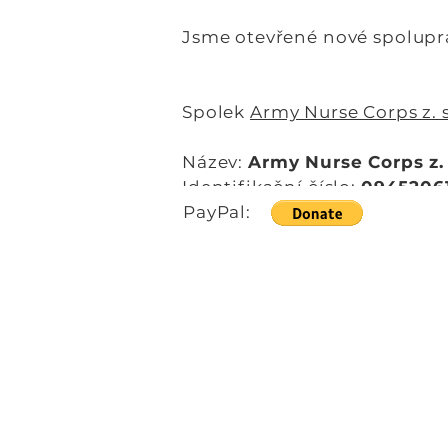
Jsme otevřené nové spolupr
Spolek
Army Nurse Corps z. s
Název:
Army Nurse Corps z. 
Identifikační číslo:
0945206
Číslo bankovního účtu:
PayPal:
2201