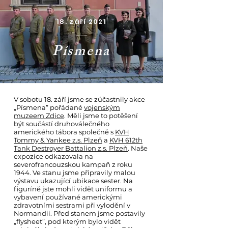
18. září 2021
Písmena
V sobotu 18. září jsme se zúčastnily akce
„Písmena” pořádané
vojenským
muzeem Zdice
. Měli jsme to potěšení
být součástí druhoválečného
amerického tábora společně s
KVH
Tommy & Yankee z.s. Plzeň
a
KVH 612th
Tank Destroyer Battalion z.s. Plzeň
. Naše
expozice odkazovala na
severofrancouzskou kampaň z roku
1944. Ve stanu jsme připravily malou
výstavu ukazující ubikace sester. Na
figuríně jste mohli vidět uniformu a
vybavení používané americkými
zdravotními sestrami při vylodění v
Normandii. Před stanem jsme postavily
„flysheet”, pod kterým bylo vidět