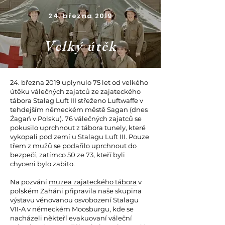
24. března 2019
Velký útěk
24. března 2019 uplynulo 75 let od velkého
útěku válečných zajatců ze zajateckého
tábora Stalag Luft III střeženo Luftwaffe v
tehdejším německém městě Sagan (dnes
Żagań v Polsku). 76 válečných zajatců se
pokusilo uprchnout z tábora tunely, které
vykopali pod zemí u Stalagu Luft III. Pouze
třem z mužů se podařilo uprchnout do
bezpečí, zatímco 50 ze 73, kteří byli
chyceni bylo zabito.
Na pozvání
muzea zajateckého tábora
v
polském Zaháni připravila naše skupina
výstavu věnovanou osvobození Stalagu
VII-A v německém Moosburgu, kde se
nacházeli někteří evakuovaní váleční