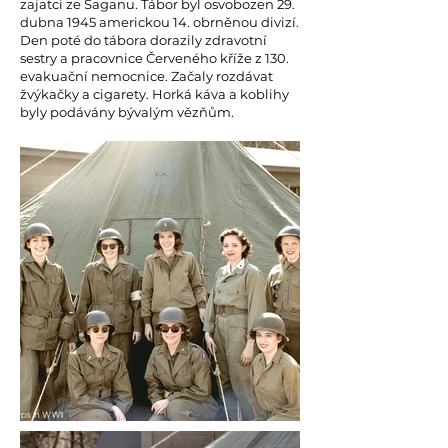
zajatci ze Saganu. Tábor byl osvobozen 29.
dubna 1945 americkou 14. obrněnou divizí.
Den poté do tábora dorazily zdravotní
sestry a pracovnice Červeného kříže z 130.
evakuační nemocnice. Začaly rozdávat
žvýkačky a cigarety. Horká káva a koblihy
byly podávány bývalým vězňům.