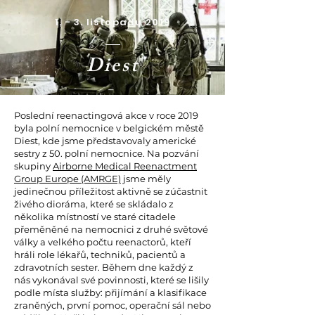
1. - 3. listopadu 2019
Diest
Poslední reenactingová akce v roce 2019
byla polní nemocnice v belgickém městě
Diest, kde jsme představovaly americké
sestry z 50. polní nemocnice. Na pozvání
skupiny
Airborne Medical Reenactment
Group Europe (AMRGE)
jsme měly
jedinečnou příležitost aktivně se zúčastnit
živého dioráma, které se skládalo z
několika místností ve staré citadele
přeměněné na nemocnici z druhé světové
války a velkého počtu reenactorů, kteří
hráli role lékařů, techniků, pacientů a
zdravotních sester. Během dne každý z
nás vykonával své povinnosti, které se lišily
podle místa služby: přijímání a klasifikace
zraněných, první pomoc, operační sál nebo