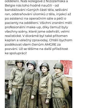
oddělení. Naši kolegové z Nizozemska a
Belgie nás toho hodně naučili - od
bandážování různých částí těla, sešívání
ran, odstraňování úlomků z těla, injekcí až
po asistenci na operačním sále a péči o
pacienty na oddělení. Všichni zranění měli
profesionální make-up, díky čemuž byly
všechny scény, které jsme odehráli, velmi
realistické. V diorámě byl také přítomen
kaplan a válečný zpravodaj. Chtěli bychom
poděkovat všem členům AMGRE za
pozvání. Už se těšíme na další příležitost
ke spolupráci!