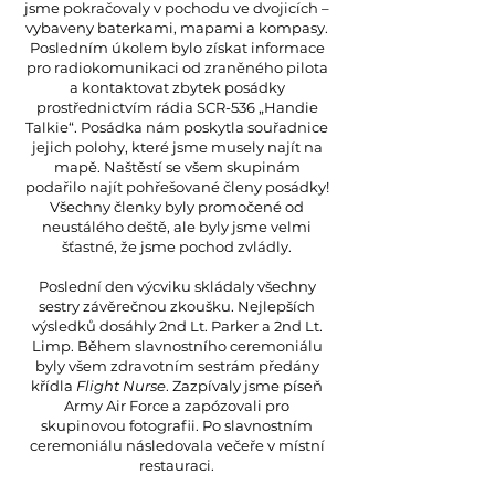
jsme pokračovaly v pochodu ve dvojicích –
vybaveny baterkami, mapami a kompasy.
Posledním úkolem bylo získat informace
pro radiokomunikaci od zraněného pilota
a kontaktovat zbytek posádky
prostřednictvím rádia SCR-536 „Handie
Talkie“. Posádka nám poskytla souřadnice
jejich polohy, které jsme musely najít na
mapě. Naštěstí se všem skupinám
podařilo najít pohřešované členy posádky!
Všechny členky byly promočené od
neustálého deště, ale byly jsme velmi
šťastné, že jsme pochod zvládly.
Poslední den výcviku skládaly všechny
sestry závěrečnou zkoušku. Nejlepších
výsledků dosáhly 2nd Lt. Parker a 2nd Lt.
Limp. Během slavnostního ceremoniálu
byly všem zdravotním sestrám předány
křídla
Flight Nurse
. Zazpívaly jsme píseň
Army Air Force a zapózovali pro
skupinovou fotografii. Po slavnostním
ceremoniálu následovala večeře v místní
restauraci.