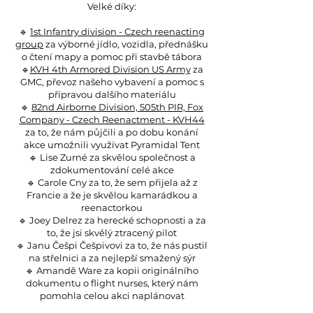
Velké díky:
🔹
1st Infantry division - Czech reenacting
group
za výborné jídlo, vozidla, přednášku
o čtení mapy a pomoc při stavbě tábora
🔹
KVH 4th Armored Division US Army
za
GMC, převoz našeho vybavení a pomoc s
přípravou dalšího materiálu
🔹
82nd Airborne Division, 505th PIR, Fox
Company - Czech Reenactment - KVH44
za to, že nám půjčili a po dobu konání
akce umožnili využívat Pyramidal Tent
🔹 Lise Zurné za skvělou společnost a
zdokumentování celé akce
🔹 Carole Cny za to, že sem přijela až z
Francie a že je skvělou kamarádkou a
reenactorkou
🔹 Joey Delrez za herecké schopnosti a za
to, že jsi skvělý ztracený pilot
🔹 Janu Češpi Češpivovi za to, že nás pustil
na střelnici a za nejlepší smažený sýr
🔹 Amandě Ware za kopii originálního
dokumentu o flight nurses, který nám
pomohla celou akci naplánovat