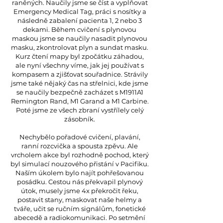
raněných. Naučily jsme se číst a vyplňovat
Emergency Medical Tag, práci s nosítky a
následně zabalení pacienta 1, 2 nebo 3
dekami. Během cvičení s plynovou
maskou jsme se naučily nasadit plynovou
masku, zkontrolovat plyn a sundat masku.
Kurz čtení mapy byl zpočátku záhadou,
ale nyní všechny víme, jak jej používat s
kompasem a zjišťovat souřadnice. Strávily
jsme také nějaký čas na střelnici, kde jsme
se naučily bezpečně zacházet s M1911A1
Remington Rand, M1 Garand a M1 Carbine.
Poté jsme ze všech zbraní vystřílely celý
zásobník.
Nechybělo pořadové cvičení, plavání,
ranní rozcvička a spousta zpěvu. Ale
vrcholem akce byl rozhodně pochod, který
byl simulací nouzového přistání v Pacifiku.
Naším úkolem bylo najít pohřešovanou
posádku. Cestou nás překvapil plynový
útok, musely jsme 4x překročit řeku,
postavit stany, maskovat naše helmy a
tváře, učit se ručním signálům, fonetické
abecedě a radiokomunikaci. Po setmění