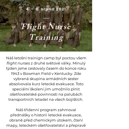
4. - 8. srpna 2021
Flight Nurse
Training
Náš letošní trainign camp byl poctou všem
flight nurses
z druhé světové války. Minulý
týden jsme cestovaly časem do konce roku
1943 v Bowman Field v Kentucky. Zde
vybraná skupina armádních sester
absolvovala kurz letecké evakuace. Toto
speciální školení jim umožnilo plnit
ošetřovatelské povinnosti na palubách
transportních letadel na všech bojištích.
Náš třídenní program zahrnoval
přednášky o historii letecké evakuace,
obraně před chemickým útokem, čtení
mapy, leteckém ošetřovatelství a přepravě