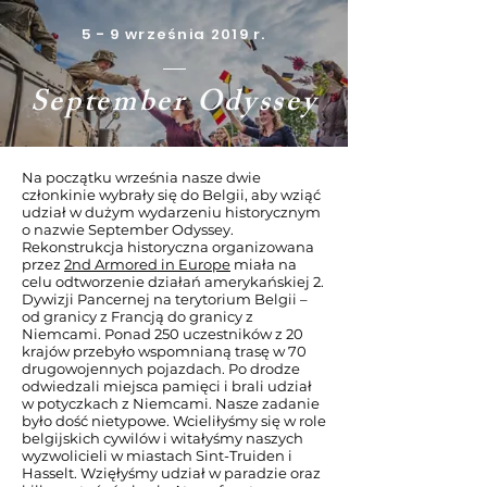
5 - 9 września 2019 r.
September Odyssey
Na początku września nasze dwie
członkinie wybrały się do Belgii, aby wziąć
udział w dużym wydarzeniu historycznym
o nazwie September Odyssey.
Rekonstrukcja historyczna organizowana
przez
2nd Armored in Europe
miała na
celu odtworzenie działań amerykańskiej 2.
Dywizji Pancernej na terytorium Belgii –
od granicy z Francją do granicy z
Niemcami. Ponad 250 uczestników z 20
krajów przebyło wspomnianą trasę w 70
drugowojennych pojazdach. Po drodze
odwiedzali miejsca pamięci i brali udział
w potyczkach z Niemcami. Nasze zadanie
było dość nietypowe. Wcieliłyśmy się w role
belgijskich cywilów i witałyśmy naszych
wyzwolicieli w miastach Sint-Truiden i
Hasselt. Wzięłyśmy udział w paradzie oraz