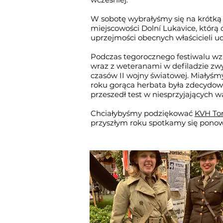
W sobotę wybrałyśmy się na krótką 
miejscowości Dolní Lukavice, którą
uprzejmości obecnych właścicieli u
Podczas tegorocznego festiwalu wz
wraz z weteranami w defiladzie z
czasów II wojny światowej. Miałyśmy
roku gorąca herbata była zdecydow
przeszedł test w niesprzyjających 
Chciałybyśmy podziękować
KVH To
przyszłym roku spotkamy się ponowni