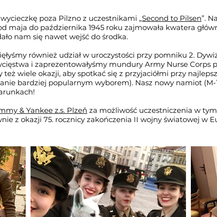
wycieczkę poza Pilzno z uczestnikami „
Second to Pilsen
”. N
 od maja do października 1945 roku zajmowała kwatera główn
dało nam się nawet wejść do środka.
ięłyśmy również udział w uroczystości przy pomniku 2. Dywi
wycięstwa i zaprezentowałyśmy mundury Army Nurse Corps
 też wiele okazji, aby spotkać się z przyjaciółmi przy najlep
anie bardziej popularnym wyborem). Nasz nowy namiot (M-
warunkach!
mmy & Yankee z.s. Plzeň
za możliwość uczestniczenia w tym
e z okazji 75. rocznicy zakończenia II wojny światowej w E