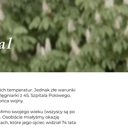
al
kich temperatur. Jednak złe warunki
ęgniarki z 45. Szpitala Polowego,
ońca wojny.
. Mimo swojego wieku (wszyscy są po
ie. Osobiście miałyśmy okazję
ch, które jego ojciec widział 74 lata