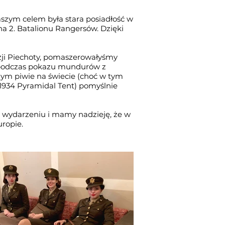
aszym celem była stara posiadłość w
a 2. Batalionu Rangersów. Dzięki
zji Piechoty, pomaszerowałyśmy
 podczas pokazu mundurów z
szym piwie na świecie (choć w tym
1934 Pyramidal Tent) pomyślnie
 wydarzeniu i mamy nadzieję, że w
uropie.