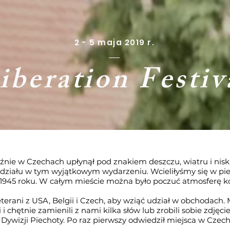
2 - 5 maja 2019 r.
iberation Festiv
ilźnie w Czechach upłynął pod znakiem deszczu, wiatru i nis
działu w tym wyjątkowym wydarzeniu. Wcieliłyśmy się w piel
 1945 roku. W całym mieście można było poczuć atmosferę k
eterani z USA, Belgii i Czech, aby wziąć udział w obchodach
i i chętnie zamienili z nami kilka słów lub zrobili sobie zdjęc
Dywizji Piechoty. Po raz pierwszy odwiedził miejsca w Czecha