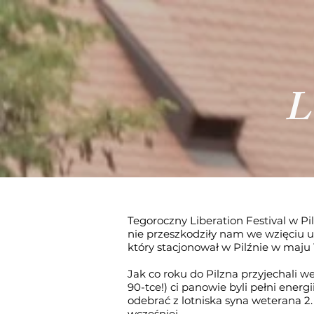
L
Tegoroczny Liberation Festival w P
nie przeszkodziły nam we wzięciu u
który stacjonował w Pilźnie w maju
Jak co roku do Pilzna przyjechali w
90-tce!) ci panowie byli pełni energi
odebrać z lotniska syna weterana 2. 
wcześniej.